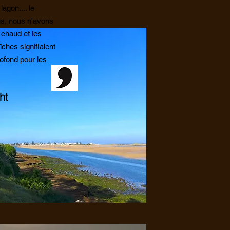
lagon.... le
us, nous n'avons
 chaud et les
aîches signifiaient
ofond pour les
ht