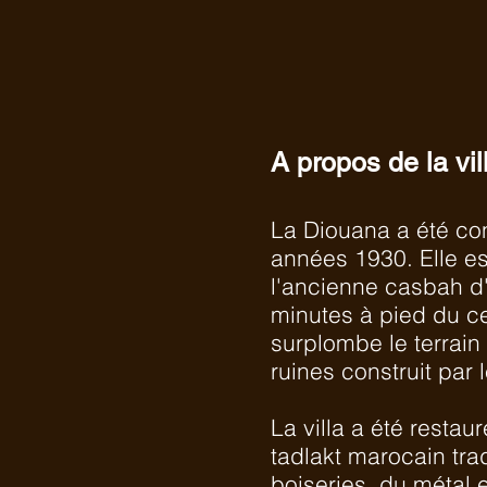
A propos de la vil
La Diouana a été con
années 1930. Elle es
l'ancienne casbah d'
minutes à pied du cen
surplombe le terrain
ruines construit par
La villa a été restaur
tadlakt marocain trad
boiseries, du métal e