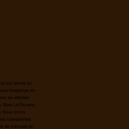
'avons jamais eu
ussi longtemps en
donc les attentes
es. Mais La Diouana
é. Nous avons
ées changeantes
ns de s'amuser et