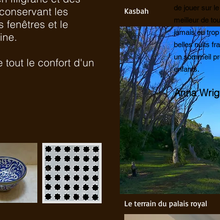
de jouer sur le 
 conservant les
Kasbah
meilleur de to
s fenêtres et le
jamais eu trop
ine.
belles nuits fr
un sommeil pr
 tout le confort d'un
enfants.
Anna Wrig
Le terrain du palais royal