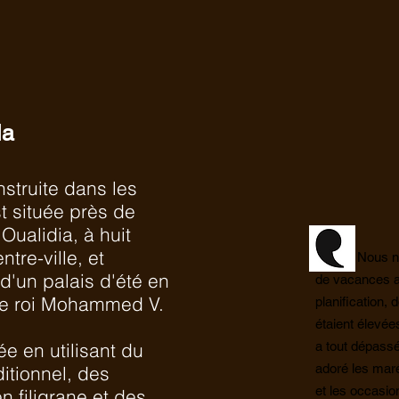
la
struite dans les
t située près de
Oualidia, à huit
tre-ville, et
Nous n
 d'un palais d'été en
de vacances a
 le roi Mohammed V.
planification, 
étaient élevé
ée en utilisant du
a tout dépass
adoré les mar
itionnel, des
et les occasio
n filigrane et des