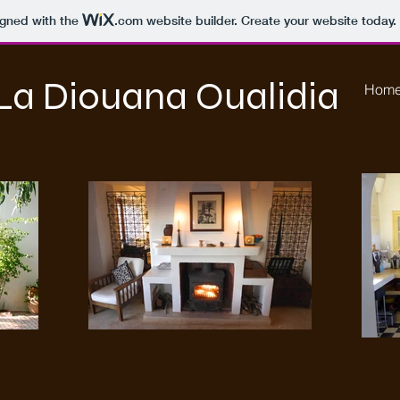
igned with the
.com
website builder. Create your website today.
La Diouana Oualidia
Hom