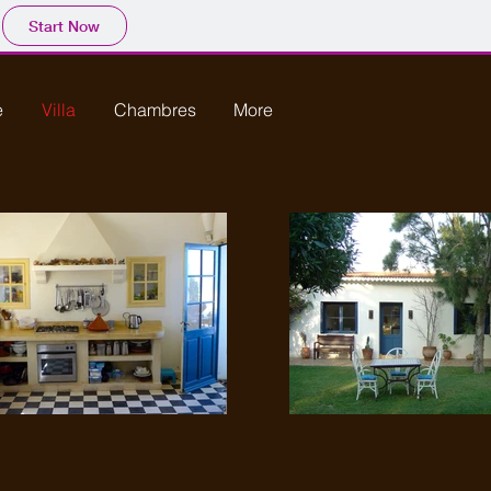
Start Now
e
Villa
Chambres
More